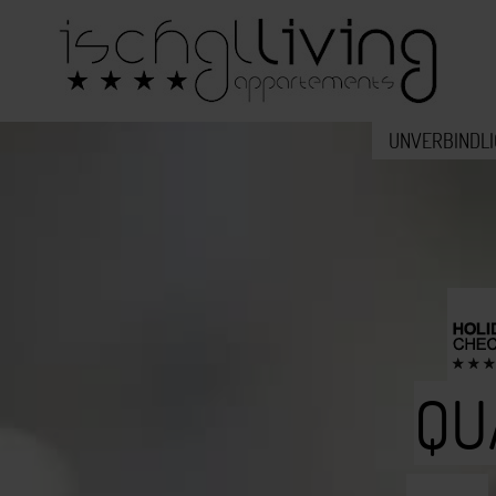
UNVERBINDL
QU