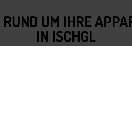
 RUND UM IHRE APP
IN ISCHGL
, TIROLER DIRNDLN & LIFESTYLE
rfekte Gelegenheit, um so richtig schön shoppen zu ge
d ohne Zeitdruck stöbern und anprobieren? Das toll
ässt das Herz jedes Shopping-Fans auf jeden Fall höhe
ommen? Sie erreichen Ischgls Einkaufsmeile in 5 Minute
L
EIN WAHRGEWORDENER