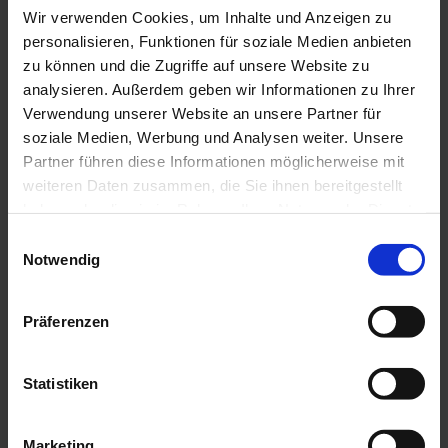
Wir verwenden Cookies, um Inhalte und Anzeigen zu
Nicht umsonst ist Ischgl mit seiner Silvretta Arena
personalisieren, Funktionen für soziale Medien anbieten
einer der begehrtesten und meistprämierten
zu können und die Zugriffe auf unsere Website zu
Wintersportorte Österreichs und sogar Europas. Das
analysieren. Außerdem geben wir Informationen zu Ihrer
Skivergnügen hier ist legendär und weit über unsere
Verwendung unserer Website an unsere Partner für
Landesgrenzen hinaus bekannt. An die 240
soziale Medien, Werbung und Analysen weiter. Unsere
Pistenkilometer, Funparks, unendliche
Partner führen diese Informationen möglicherweise mit
Tiefschneeabfahrten, urige Berghütten sowie moderne
weiteren Daten zusammen, die Sie ihnen bereitgestellt
Restaurants und die fortschrittlichsten Liftanlagen
haben oder die sie im Rahmen Ihrer Nutzung der Dienste
Europas warten auf Sie! Was den Wintersport in der
gesammelt haben.
Zur Datenschutzerklärung
Einwilligungsauswahl
Silvretta Arena sonst noch so attraktiv und einzigartig
Notwendig
macht, das lesen Sie
hier
.
Präferenzen
ZUR BILDERGALLERIE
Statistiken
Marketing