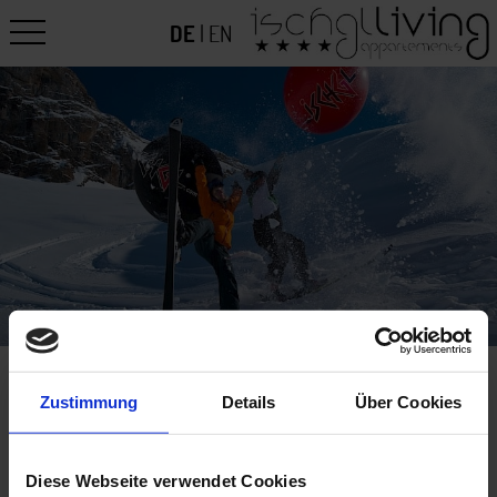
DE
|
EN
Zustimmung
Details
Über Cookies
TRAUMHAFTES SKIVERGNÜGEN RUND
UM IHRE APPARTEMENTS IN ISCHGL
Diese Webseite verwendet Cookies