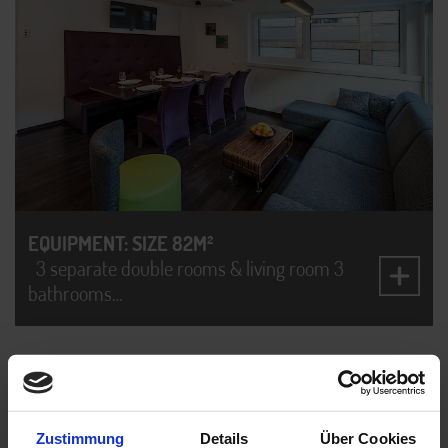
EQUIPMENT: SIZE 82M²
3 separate double rooms & living room 3
bathrooms…
SUPERIOR APARTMENT 6 PERSONS
Zustimmung
Details
Über Cookies