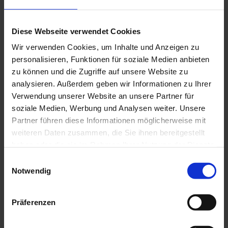
Diese Webseite verwendet Cookies
Wir verwenden Cookies, um Inhalte und Anzeigen zu
personalisieren, Funktionen für soziale Medien anbieten
zu können und die Zugriffe auf unsere Website zu
analysieren. Außerdem geben wir Informationen zu Ihrer
Verwendung unserer Website an unsere Partner für
EQUIPMENT: SIZE 90M²
soziale Medien, Werbung und Analysen weiter. Unsere
3 seperate double rooms 1 living room 3
Partner führen diese Informationen möglicherweise mit
bathrooms & 2…
weiteren Daten zusammen, die Sie ihnen bereitgestellt
haben oder die sie im Rahmen Ihrer Nutzung der Dienste
gesammelt haben.
Zur Datenschutzerklärung
Einwilligungsauswahl
FAMILY PREMIUM APARTMENT 4 PERSONS
Notwendig
Präferenzen