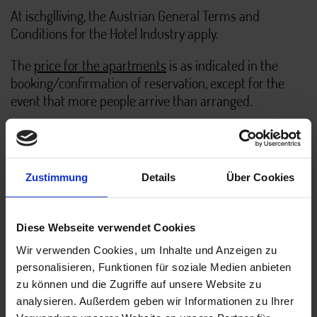
At ischglliving, the Austrian General Terms and
Conditions for the Hotel Industry apply.
The
price for the apartments
is as indicated in the
booking/confirmation of reservation, except for the
event that more people arrive than arranged.
All details on our general terms and conditions here:
Zustimmung
Details
Über Cookies
AGBH 2006 DEUTSCH (pdf, 42 KB)
Diese Webseite verwendet Cookies
GENERAL TERMS AND CONDITIONS FOR THE HOTEL
Wir verwenden Cookies, um Inhalte und Anzeigen zu
INDUSTRY (pdf, 41 KB)
personalisieren, Funktionen für soziale Medien anbieten
zu können und die Zugriffe auf unsere Website zu
analysieren. Außerdem geben wir Informationen zu Ihrer
CONDITIONS GENERALES POUR L’HOTELLERIE (pdf, 39